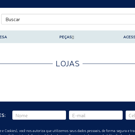
ESA
PEÇAS
ACES
LOJAS
S:
 e Cookies), você nos autoriza que utilizemos seus dados pessoais, de forma segura e tra