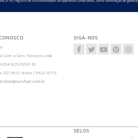
os; e (iii) registro de funcionalidades de aparelhos conectados, como habilitação de geoloca
 CONOSCO
SIGA-NOS
st
st Com. e Serv. Tecnicos Ltda
39.004.825/0001-10
e: (12) 3922-8466 / 3922-8772
ervfast@servfast.com.br
SELOS