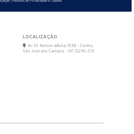
lização.
Políticas de Privacidade e Cookies
LOCALIZAÇÃO
Av. Dr. Nelson dÁvila, 1036 - Centro,
São José dos Campos - SP, 12245-031