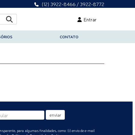
(12) 3922-8466 / 3922-8772
Entrar
SÓRIOS
CONTATO
enviar
nsparente, para algumas finalidades, como: (i) envio de e-mail