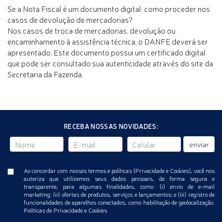
Se a Nota Fiscal é um documento digital, como proceder nos
casos de devolução de mercadorias?
Nos casos de troca de mercadorias, devolução ou
encaminhamento à assistência técnica, o DANFE deverá ser
apresentado. Este documento possui um certificado digital
que pode ser consultado sua
autenticidade através do site da
Secretaria da Fazenda.
RECEBA NOSSAS NOVIDADES:
enviar
Ao concordar com nossos termos e políticas (Privacidade e Cookies), você nos
autoriza que utilizemos seus dados pessoais, de forma segura e
transparente, para algumas finalidades, como: (i) envio de e-mail
marketing; (ii) ofertas de produtos, serviços e lançamentos; e (iii) registro de
funcionalidades de aparelhos conectados, como habilitação de geolocalização.
Políticas de Privacidade e Cookies