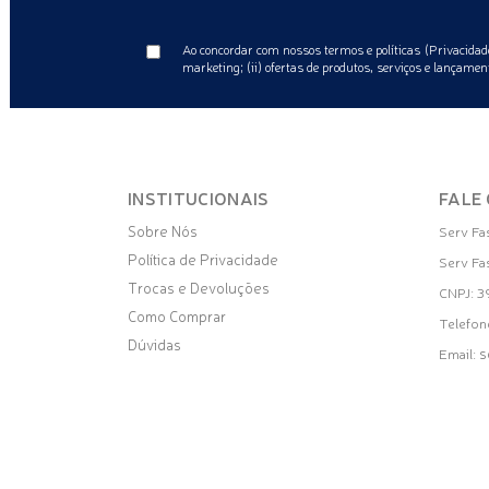
Ao concordar com nossos termos e políticas (Privacidade
marketing; (ii) ofertas de produtos, serviços e lançament
INSTITUCIONAIS
FALE
Sobre Nós
Serv Fa
Política de Privacidade
Serv Fa
Trocas e Devoluções
CNPJ: 
Como Comprar
Telefon
Dúvidas
s
Email: