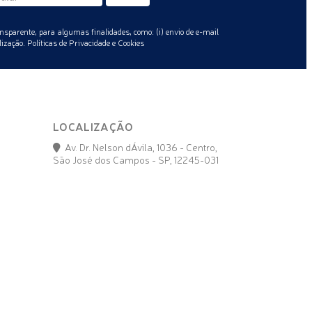
nsparente, para algumas finalidades, como: (i) envio de e-mail
lização.
Políticas de Privacidade e Cookies
LOCALIZAÇÃO
Av. Dr. Nelson dÁvila, 1036 - Centro,
São José dos Campos - SP, 12245-031