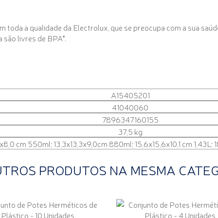
 toda a qualidade da Electrolux, que se preocupa com a sua saúde e
 são livres de BPA*.
A15405201
41040060
7896347160155
37,5 kg
4x8,0 cm 550ml; 13,3x13,3x9,0cm 880ml; 15,6x15,6x10,1 cm 1,43L; 1
UTROS PRODUTOS NA MESMA CATE