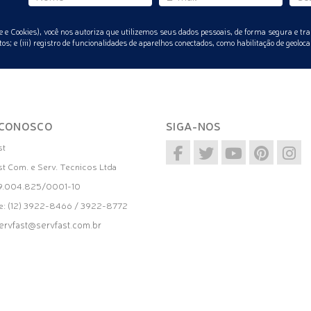
 e Cookies), você nos autoriza que utilizemos seus dados pessoais, de forma segura e tra
os; e (iii) registro de funcionalidades de aparelhos conectados, como habilitação de geoloca
 CONOSCO
SIGA-NOS
st
st Com. e Serv. Tecnicos Ltda
39.004.825/0001-10
e: (12) 3922-8466 / 3922-8772
ervfast@servfast.com.br